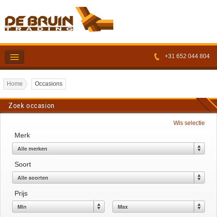
+31 652 044 804
Voorraad
Bedrijfsinfo
Kopen
Verkopen
Service
Home
Occasions
Zoek occasion
Contact
Wis selectie
Merk
Soort
Prijs