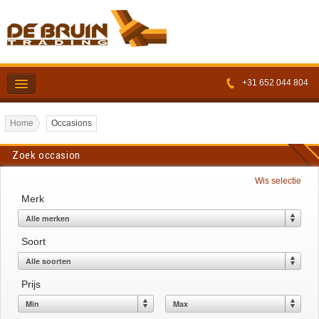
+31 652 044 804
Voorraad
Bedrijfsinfo
Kopen
Verkopen
Service
Home
Occasions
Zoek occasion
Contact
Wis selectie
Merk
Soort
Prijs