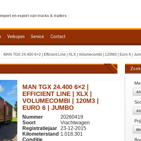
Import en export van trucks & trailers
n
Verkopen
Service
Contact
MAN TGX 24.400 6×2 | Efficient Line | XLX | Volumecombi | 120M3 | Euro 6 | Ju
Zoek
Me
MAN TGX 24.400 6×2 |
EFFICIENT LINE | XLX |
VOLUMECOMBI | 120M3 |
Soo
EURO 6 | JUMBO
Nummer
20260419
Pri
Soort
Vrachtwagen
Registratiejaar
23-12-2015
Kilometerstand
1.018.301
Conditie
Bo