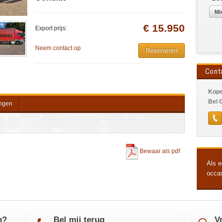
€ 15.950
Export prijs:
Neem contact op
Reserveren
Cont
Kope
Bel 
ngen
Bewaar als pdf
Als e
occa
n?
Bel mij terug
V