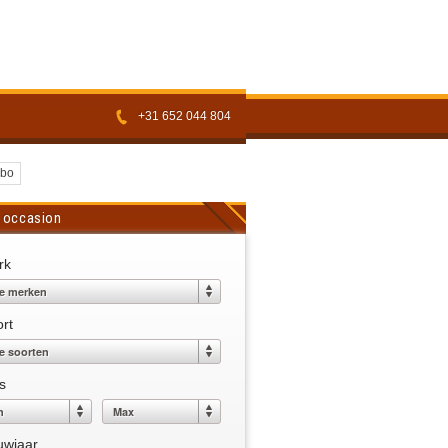
+31 652 044 804
mbo
 occasion
rk
rt
js
uwjaar