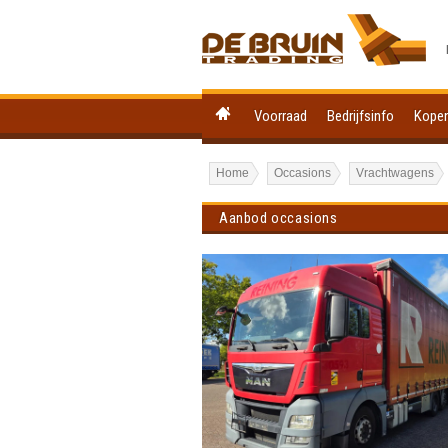
Voorraad
Bedrijfsinfo
Kope
Home
Occasions
Vrachtwagens
Aanbod occasions