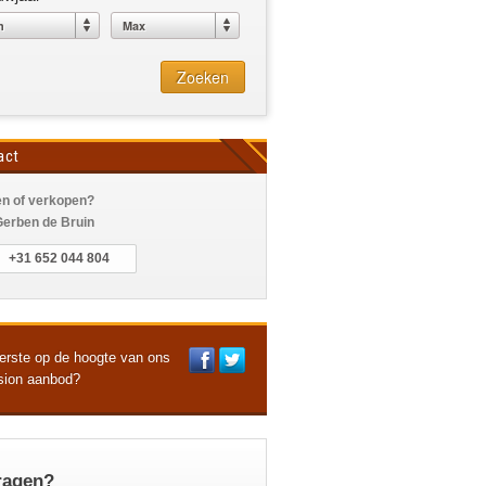
Zoeken
act
n of verkopen?
Gerben de Bruin
+31 652 044 804
erste op de hoogte van ons
sion aanbod?
ragen?